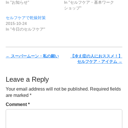
In "お知らせ"
In "セルフケア・基本ワーク
ショップ"
セルフケアで乾燥対策
2015-10-24
In "今日のセルフケア"
P
←
スーパームーン・私の願い
【冷え症の人におススメ！】
セルフケア・アイテム
→
o
s
t
Leave a Reply
n
Your email address will not be published.
Required fields
a
are marked
*
v
Comment
*
i
g
a