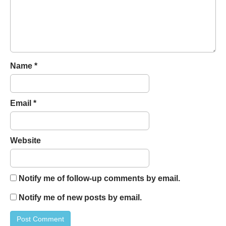
t
i
o
n
Name
*
Email
*
Website
Notify me of follow-up comments by email.
Notify me of new posts by email.