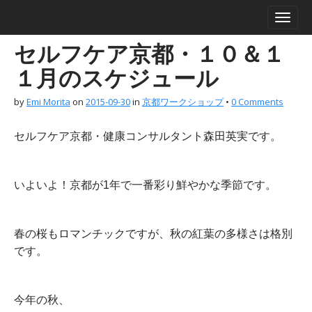
M
S
a
k
i
i
セルフケア京都・１０＆１
n
p
m
t
１月のスケジュール
e
o
n
c
by
Emi Morita
on
2015-09-30
in
京都ワークショップ
•
0 Comments
u
o
n
セルフケア京都・健康コンサルタント森田英実です。
t
e
n
いよいよ！京都が1年で一番彩り鮮やかな季節です。
t
春の桜もロマンチックですが、秋の紅葉の多様さは格別
です。
今年の秋、