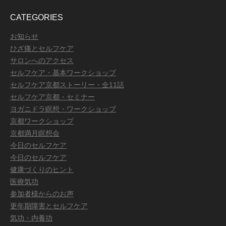
CATEGORIES
お知らせ
ひざ痛とセルフケア
サロンへのアクセス
セルフケア・基本ワークショップ
セルフケア京都ストーリー・全11話
セルフケア京都・セミナー
ヨガニドラ瞑想・ワークショップ
京都ワークショップ
京都満月瞑想会
今日のセルフケア
今日のセルフケア
健康づくりのヒント
医療気功
参加者様からのお声
更年期障害とセルフケア
気功・内養功