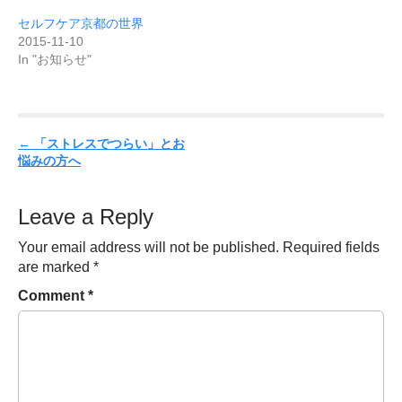
セルフケア京都の世界
2015-11-10
In "お知らせ"
P
←
「ストレスでつらい」とお
悩みの方へ
o
s
t
Leave a Reply
n
Your email address will not be published.
Required fields
a
are marked
*
v
Comment
*
i
g
a
t