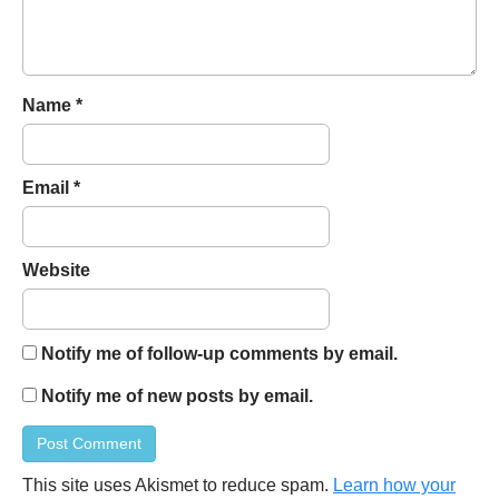
i
o
n
Name
*
Email
*
Website
Notify me of follow-up comments by email.
Notify me of new posts by email.
This site uses Akismet to reduce spam.
Learn how your