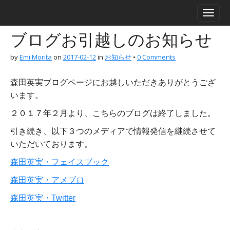
M
S
a
k
i
i
ブログお引越しのお知らせ
n
p
m
t
by
Emi Morita
on
2017-02-12
in
お知らせ
•
0 Comments
e
o
n
c
森田英実ブログページにお越しいただきありがとうござ
u
o
n
います。
t
２０１７年２月より、こちらのブログは終了しました。
e
n
引き続き、以下３つのメディアで情報発信を継続させて
t
いただいております。
森田英実・フェイスブック
森田英実・アメブロ
森田英実・Twitter