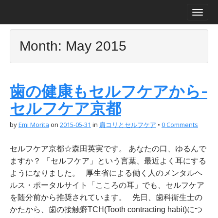
M
S
a
k
i
i
n
p
Month:
May 2015
m
t
e
o
n
c
u
o
歯の健康もセルフケアから-
n
t
セルフケア京都
e
n
by
Emi Morita
on
2015-05-31
in
肩コリとセルフケア
•
0 Comments
t
セルフケア京都☆森田英実です。 あなたの口、ゆるんで
ますか？ 「セルフケア」という言葉、最近よく耳にする
ようになりました。 厚生省による働く人のメンタルヘ
ルス・ポータルサイト「こころの耳」でも、セルフケア
を随分前から推奨されています。 先日、歯科衛生士の
かたから、歯の接触癖TCH(Tooth contracting habit)につ