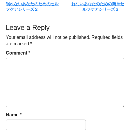
眠れないあなたのためのセル
れないあなたのための簡単セ
o
フケアシリーズ２
ルフケアシリーズ３
→
s
t
Leave a Reply
n
a
Your email address will not be published.
Required fields
v
are marked
*
i
Comment
*
g
a
t
i
o
n
Name
*