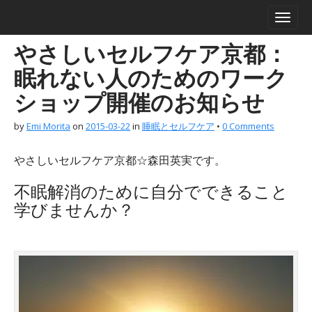
M
S
a
k
i
i
やさしいセルフケア京都：
n
p
m
t
眠れない人のためのワーク
e
o
ショップ開催のお知らせ
n
c
u
o
by
Emi Morita
on
2015-03-22
in
睡眠とセルフケア
•
0 Comments
n
t
e
やさしいセルフケア京都☆森田英実です。
n
不眠解消のために自分でできること
t
学びませんか？