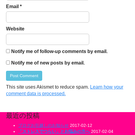
Email
*
Website
Notify me of follow-up comments by email.
Notify me of new posts by email.
This site uses Akismet to reduce spam.
Learn how your
comment data is processed.
最近の投稿
ブログお引越しのお知らせ
2017-02-12
「ストレスでつらい」とお悩みの方へ
2017-02-04