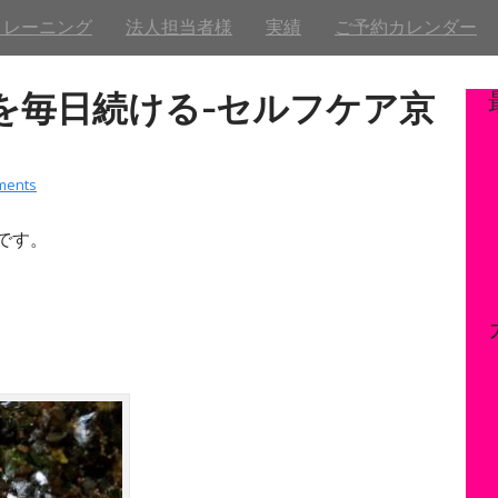
トレーニング
法人担当者様
実績
ご予約カレンダー
を毎日続ける-セルフケア京
ments
です。