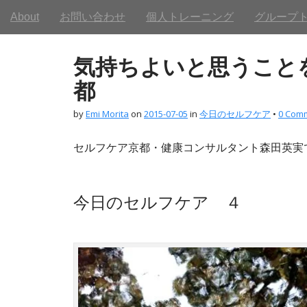
M
S
About
お問い合わせ
個人トレーニング
グループ
a
k
i
i
n
p
気持ちよいと思うこと
m
t
e
o
都
n
c
u
o
by
Emi Morita
on
2015-07-05
in
今日のセルフケア
•
0 Com
n
t
セルフケア京都・健康コンサルタント森田英実
e
n
t
今日のセルフケア ４