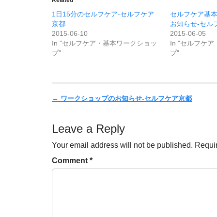
Related
1日15分のセルフケア-セルフケア
セルフケア基
京都
お知らせ-セル
2015-06-10
2015-06-05
In "セルフケア・基本ワークショッ
In "セルフケ
プ"
プ"
P
←
ワークショップのお知らせ-セルフケア京都
o
s
Leave a Reply
t
Your email address will not be published.
Requir
n
a
Comment
*
v
i
g
a