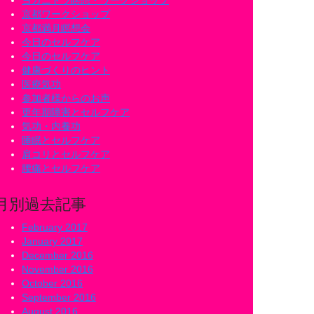
ヨガニドラ瞑想・ワークショップ
京都ワークショップ
京都満月瞑想会
今日のセルフケア
今日のセルフケア
健康づくりのヒント
医療気功
参加者様からのお声
更年期障害とセルフケア
気功・内養功
睡眠とセルフケア
肩コリとセルフケア
腰痛とセルフケア
月別過去記事
February 2017
January 2017
December 2016
November 2016
October 2016
September 2016
August 2016