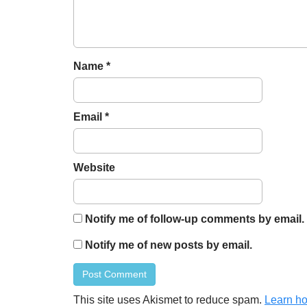
t
i
o
n
Name
*
Email
*
Website
Notify me of follow-up comments by email.
Notify me of new posts by email.
This site uses Akismet to reduce spam.
Learn ho