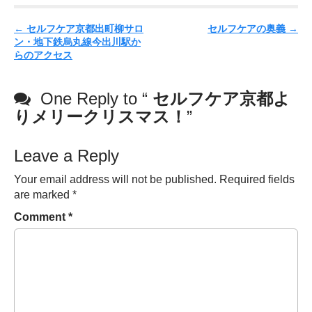
P
←
セルフケア京都出町柳サロ
セルフケアの奥義
→
ン・地下鉄烏丸線今出川駅か
o
らのアクセス
s
t
One Reply to “
セルフケア京都よ
n
りメリークリスマス！
”
a
v
Leave a Reply
i
g
Your email address will not be published.
Required fields
a
are marked
*
t
Comment
*
i
o
n