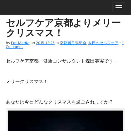
M
S
a
k
i
i
セルフケア京都よりメリー
n
p
m
t
クリスマス！
e
o
n
c
by
Emi Morita
on
2015-12-25
in
京都満月瞑想会
,
今日のセルフケア
•
1
Comment
u
o
n
t
セルフケア京都・健康コンサルタント森田英実です。
e
n
t
メリークリスマス！
あなたは今日どんなクリスマスを過ごされますか？