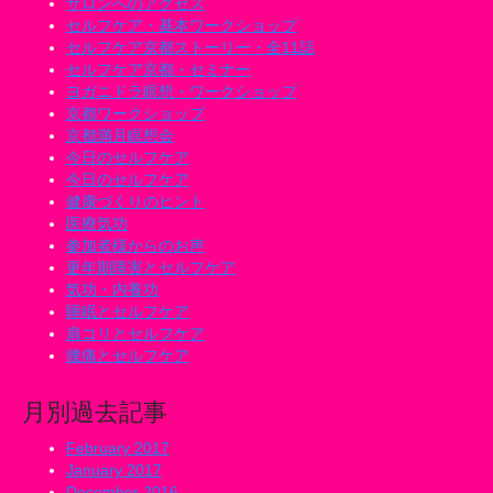
サロンへのアクセス
セルフケア・基本ワークショップ
セルフケア京都ストーリー・全11話
セルフケア京都・セミナー
ヨガニドラ瞑想・ワークショップ
京都ワークショップ
京都満月瞑想会
今日のセルフケア
今日のセルフケア
健康づくりのヒント
医療気功
参加者様からのお声
更年期障害とセルフケア
気功・内養功
睡眠とセルフケア
肩コリとセルフケア
腰痛とセルフケア
月別過去記事
February 2017
January 2017
December 2016