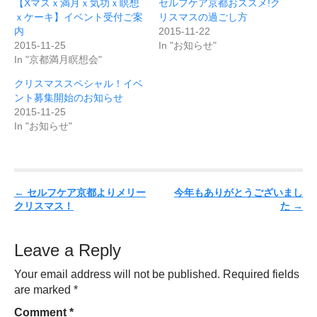
【Xマスｘ満月ｘ気功ｘ瞑想
セルフケア京都おススメ!ク
ｘケーキ】イベント受付ご案
リスマスの過ごし方
内
2015-11-22
2015-11-25
In "お知らせ"
In "京都満月瞑想会"
クリスマススペシャル！イベ
ント募集開始のお知らせ
2015-11-25
In "お知らせ"
P
←
セルフケア京都よりメリー
今年もありがとうございまし
クリスマス！
た
→
o
s
t
Leave a Reply
n
Your email address will not be published.
Required fields
a
are marked
*
v
Comment
*