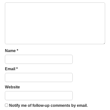
i
g
a
t
i
o
n
Name
*
Email
*
Website
Notify me of follow-up comments by email.