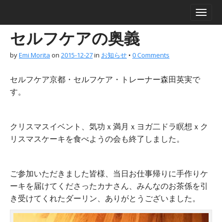
M
S
a
k
i
i
セルフケアの奥義
n
p
m
t
by
Emi Morita
on
2015-12-27
in
お知らせ
•
0 Comments
e
o
n
c
セルフケア京都・セルフケア・トレーナー森田英実で
u
o
n
す。
t
e
n
クリスマスイベント、気功ｘ満月ｘヨガ二ドラ瞑想ｘク
t
リスマスケーキを食べようの会も終了しました。
ご参加いただきました皆様、当日お仕事帰りに手作りケ
ーキを届けてくださったカナさん、みんなのお茶係を引
き受けてくれたダーリン、ありがとうございました。